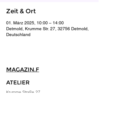
Zeit & Ort
01. März 2025, 10:00 – 14:00
Detmold, Krumme Str. 27, 32756 Detmold,
Deutschland
MAGAZIN.F
ATELIER
Krumme Straße 27
32756 Detmold
KONTAKT
kollekti.f.detmold@gmail.com
@kollekti.f