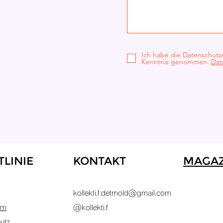
Ich habe die Datenschutz
Kenntnis genommen.
Dat
TLINIE
KONTAKT
MAGAZ
kollekti.f.detmold@gmail.com
um
@kollekti.f
utz