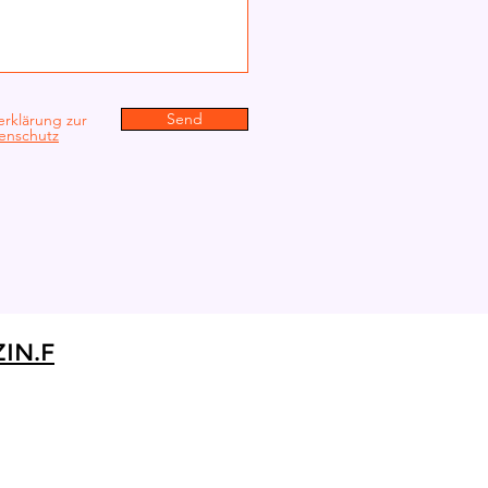
Send
erklärung zur
enschutz
IN.F